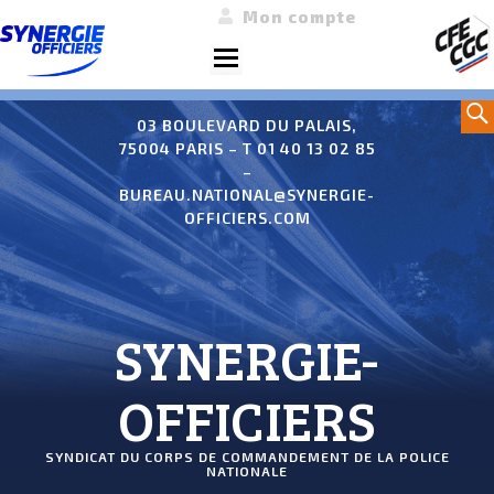
Mon compte
Menu
Aller
Sea
au
03 BOULEVARD DU PALAIS,
75004 PARIS – T 01 40 13 02 85
contenu
–
BUREAU.NATIONAL@SYNERGIE-
OFFICIERS.COM
SYNERGIE-
OFFICIERS
SYNDICAT DU CORPS DE COMMANDEMENT DE LA POLICE
NATIONALE