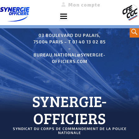
Mon compte
Menu
Aller
Sea
au
03 BOULEVARD DU PALAIS,
75004 PARIS – T 01 40 13 02 85
contenu
–
BUREAU.NATIONAL@SYNERGIE-
OFFICIERS.COM
SYNERGIE-
OFFICIERS
SYNDICAT DU CORPS DE COMMANDEMENT DE LA POLICE
NATIONALE