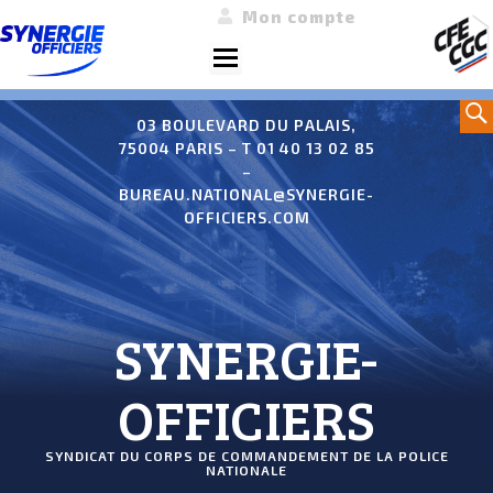
Mon compte
Menu
Aller
Sea
au
03 BOULEVARD DU PALAIS,
75004 PARIS – T 01 40 13 02 85
contenu
–
BUREAU.NATIONAL@SYNERGIE-
OFFICIERS.COM
SYNERGIE-
OFFICIERS
SYNDICAT DU CORPS DE COMMANDEMENT DE LA POLICE
NATIONALE