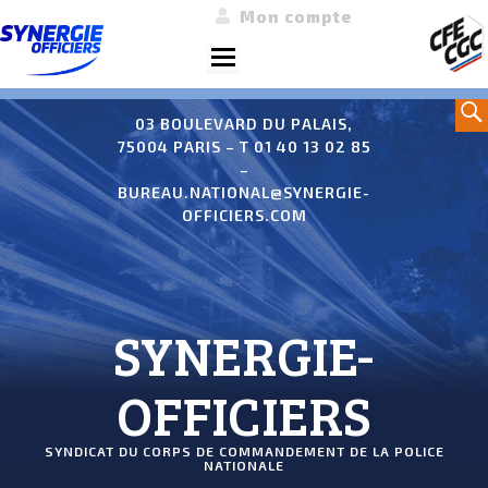
Mon compte
Menu
Aller
Sea
au
03 BOULEVARD DU PALAIS,
75004 PARIS – T 01 40 13 02 85
contenu
–
BUREAU.NATIONAL@SYNERGIE-
OFFICIERS.COM
SYNERGIE-
OFFICIERS
SYNDICAT DU CORPS DE COMMANDEMENT DE LA POLICE
NATIONALE