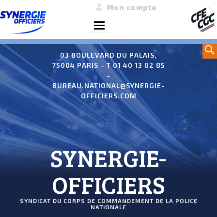
Mon compte
Menu
Aller
Sea
au
03 BOULEVARD DU PALAIS,
75004 PARIS – T 01 40 13 02 85
contenu
–
BUREAU.NATIONAL@SYNERGIE-
OFFICIERS.COM
SYNERGIE-
OFFICIERS
SYNDICAT DU CORPS DE COMMANDEMENT DE LA POLICE
NATIONALE