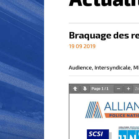
Braquage des ret
19 09 2019
audience
,
intersyndicale
,
Page
1
/
1
Z