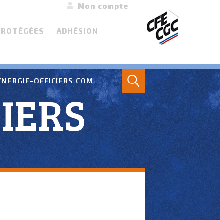
Mon compte
PROTÉGÉES
ADHÉSION
Search
NERGIE-OFFICIERS.COM
IERS