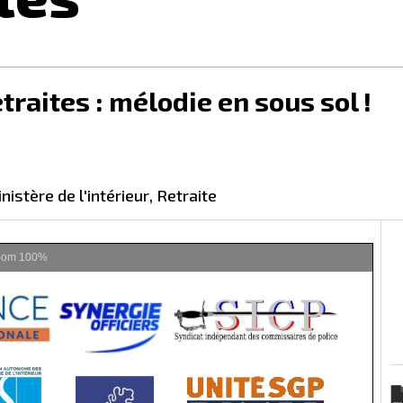
raites : mélodie en sous sol !
ministère de l'intérieur
,
retraite
oom
100%