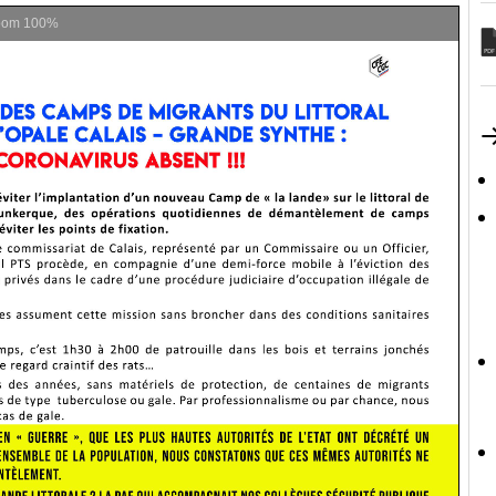
oom
100%