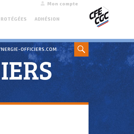
Mon compte
PROTÉGÉES
ADHÉSION
Search
NERGIE-OFFICIERS.COM
IERS