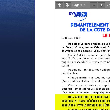
Page
1
/
1
Z