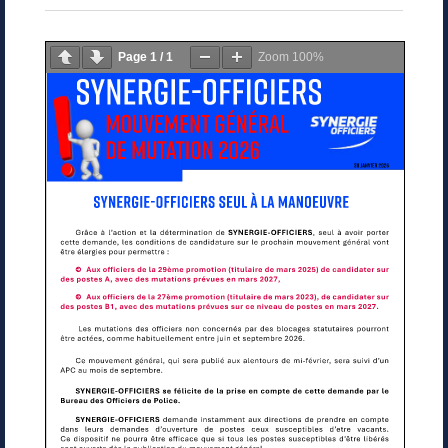
Page
1
/
1
Zoom
100%