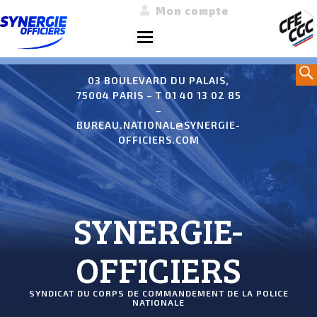
Mon compte
Menu
Aller
Sea
au
03 BOULEVARD DU PALAIS,
75004 PARIS – T 01 40 13 02 85
contenu
–
BUREAU.NATIONAL@SYNERGIE-
OFFICIERS.COM
SYNERGIE-
OFFICIERS
SYNDICAT DU CORPS DE COMMANDEMENT DE LA POLICE
NATIONALE