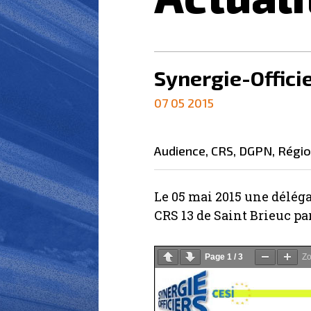
Synergie-Offici
07 05 2015
audience
,
CRS
,
DGPN
,
régi
Le 05 mai 2015 une délég
CRS 13 de Saint Brieuc p
Page
1
/
3
Z