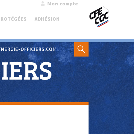
Mon compte
PROTÉGÉES
ADHÉSION
Search
NERGIE-OFFICIERS.COM
IERS