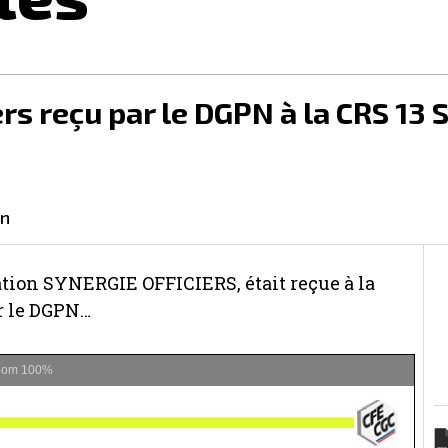
ers reçu par le DGPN à la CRS 13
on
ation SYNERGIE OFFICIERS, était reçue à la
ar le DGPN…
oom
100%