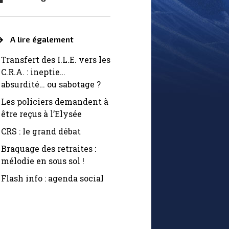
A lire également
Transfert des I.L.E. vers les
C.R.A. : ineptie…
absurdité… ou sabotage ?
Les policiers demandent à
être reçus à l’Elysée
CRS : le grand débat
Braquage des retraites :
mélodie en sous sol !
Flash info : agenda social