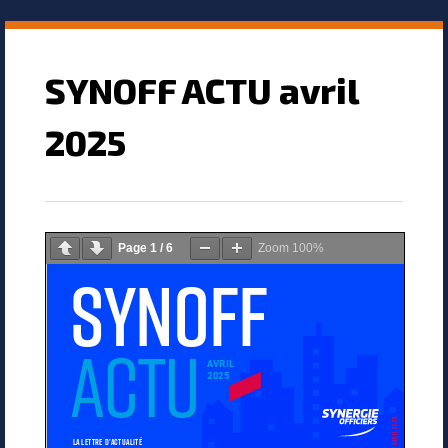
SYNOFF ACTU avril
2025
Page
1
/
6
Zoom
100%