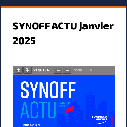
SYNOFF ACTU janvier
2025
Page
1
/
6
Zoom
100%