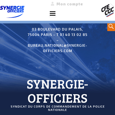
Mon compte
Menu
Aller
Sea
au
03 BOULEVARD DU PALAIS,
75004 PARIS – T 01 40 13 02 85
contenu
–
BUREAU.NATIONAL@SYNERGIE-
OFFICIERS.COM
SYNERGIE-
OFFICIERS
SYNDICAT DU CORPS DE COMMANDEMENT DE LA POLICE
NATIONALE