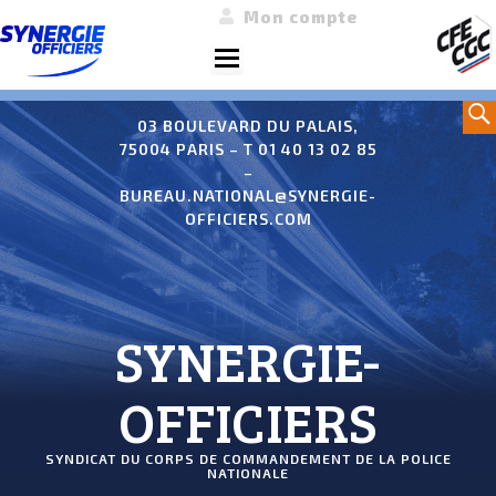
Mon compte
Menu
Aller
Sea
au
03 BOULEVARD DU PALAIS,
75004 PARIS – T 01 40 13 02 85
contenu
–
BUREAU.NATIONAL@SYNERGIE-
OFFICIERS.COM
SYNERGIE-
OFFICIERS
SYNDICAT DU CORPS DE COMMANDEMENT DE LA POLICE
NATIONALE