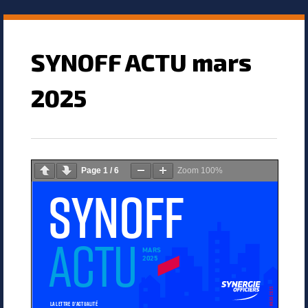
SYNOFF ACTU mars
2025
Page
1
/
6
Zoom
100%