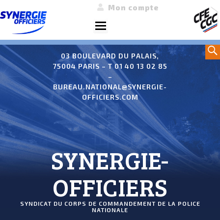
Mon compte
Menu
Aller
Sea
au
03 BOULEVARD DU PALAIS,
75004 PARIS – T 01 40 13 02 85
contenu
–
BUREAU.NATIONAL@SYNERGIE-
OFFICIERS.COM
SYNERGIE-
OFFICIERS
SYNDICAT DU CORPS DE COMMANDEMENT DE LA POLICE
NATIONALE