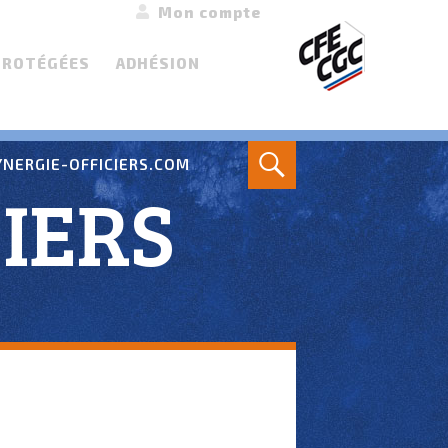
Mon compte
PROTÉGÉES
ADHÉSION
Search
NERGIE-OFFICIERS.COM
IERS