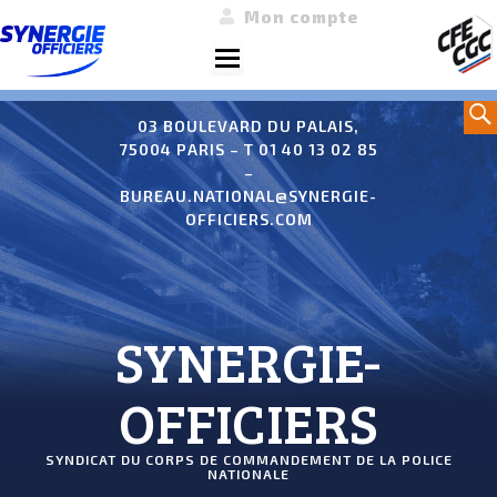
Mon compte
Menu
Aller
Sea
au
03 BOULEVARD DU PALAIS,
75004 PARIS – T 01 40 13 02 85
contenu
–
BUREAU.NATIONAL@SYNERGIE-
OFFICIERS.COM
SYNERGIE-
OFFICIERS
SYNDICAT DU CORPS DE COMMANDEMENT DE LA POLICE
NATIONALE