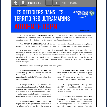
Page
1
/
2
Zoom
100%