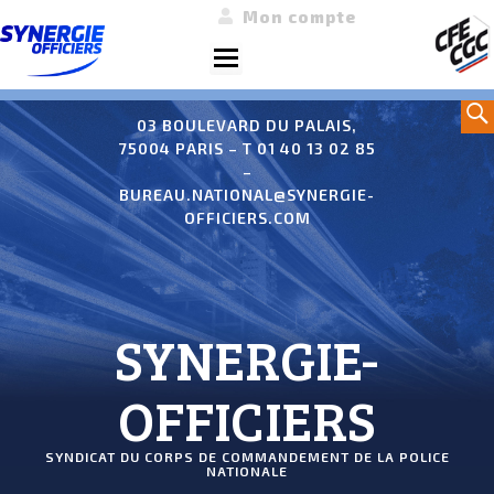
Mon compte
Menu
Aller
Sea
au
03 BOULEVARD DU PALAIS,
75004 PARIS – T 01 40 13 02 85
contenu
–
BUREAU.NATIONAL@SYNERGIE-
OFFICIERS.COM
SYNERGIE-
OFFICIERS
SYNDICAT DU CORPS DE COMMANDEMENT DE LA POLICE
NATIONALE