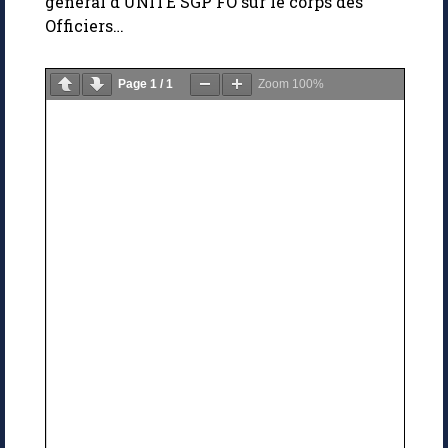
général d’UNITE SGP FO sur le corps des
Officiers…
Page
1
/
1
Zoom
100%