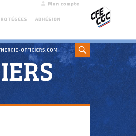
Mon compte
PROTÉGÉES
ADHÉSION
Search
NERGIE-OFFICIERS.COM
IERS