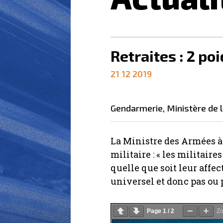
Retraites : 2 poi
21 12 2019
gendarmerie
,
ministère de 
La Ministre des Armées à 
militaire : « les militai
quelle que soit leur affe
universel et donc pas ou 
Page
1
/
2
Z