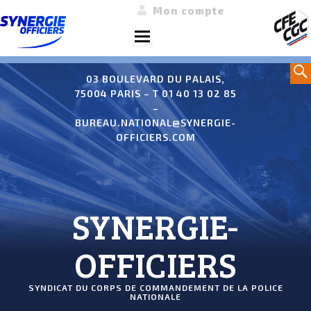
Mon compte
Menu
Aller
Sea
au
03 BOULEVARD DU PALAIS,
75004 PARIS – T 01 40 13 02 85
contenu
–
BUREAU.NATIONAL@SYNERGIE-
OFFICIERS.COM
SYNERGIE-
OFFICIERS
SYNDICAT DU CORPS DE COMMANDEMENT DE LA POLICE
NATIONALE